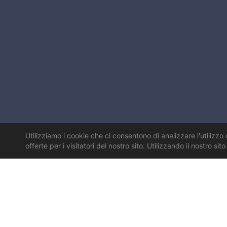
Utilizziamo i cookie che ci consentono di analizzare l'utilizzo 
offerte per i visitatori del nostro sito. Utilizzando il nostro si