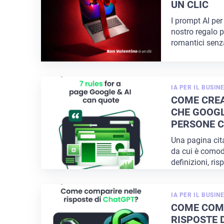
UN CLIC
I prompt AI per
nostro regalo p
romantici senz
IA PER IL BUSIN
COME CRE
CHE GOOGLE
PERSONE C
Una pagina cit
da cui è comod
definizioni, ris
regole. Aumen
IA PER IL BUSIN
COME COM
RISPOSTE D