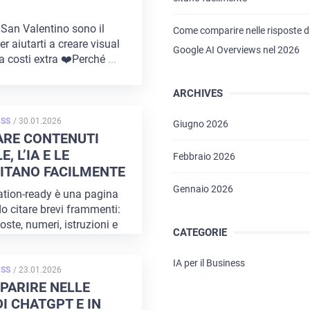
 San Valentino sono il
Come comparire nelle risposte d
er aiutarti a creare visual
Google AI Overviews nel 2026
a costi extra ❤️Perché
...
ARCHIVES
POSTED
ESS
/
30.01.2026
Giugno 2026
ON
ARE CONTENUTI
, L’IA E LE
Febbraio 2026
ITANO FACILMENTE
Gennaio 2026
ation-ready è una pagina
o citare brevi frammenti:
poste, numeri, istruzioni e
CATEGORIE
ta
...
IA per il Business
POSTED
ESS
/
23.01.2026
ON
PARIRE NELLE
HOME
I CHATGPT E IN