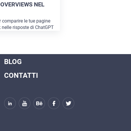
 OVERVIEWS NEL
SERVIZI
RIGUARDO A NOI
ar comparire le tue pagine
k nelle risposte di ChatGPT
PORTFOLIO
rca web è attiva)
...
BRIEFS
BLOG
CONTATTI