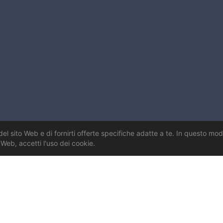
del sito Web e di fornirti offerte specifiche adatte a te. In questo mod
to Web, accetti l'uso dei cookie.