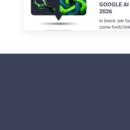
GOOGLE AI
2026
In breve: per f
come fonti/lin
(quando la rice