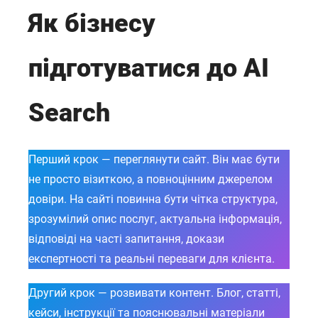
Як бізнесу
підготуватися до AI
Search
Перший крок — переглянути сайт. Він має бути
не просто візиткою, а повноцінним джерелом
довіри. На сайті повинна бути чітка структура,
зрозумілий опис послуг, актуальна інформація,
відповіді на часті запитання, докази
експертності та реальні переваги для клієнта.
Другий крок — розвивати контент. Блог, статті,
кейси, інструкції та пояснювальні матеріали