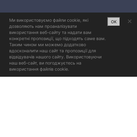
Ми використовуємо файли cookie, які
OK
дозволяють нам проаналізувати
використання веб-сайту та надати вам
конкретні пропозиції, що підходять саме вам.
Таким чином ми можемо додатково
вдосконалити наш сайт та пропозиції для
відвідувачів нашого сайту. Використовуючи
наш веб-сайт, ви погоджуєтесь на
використання файлів cookie.