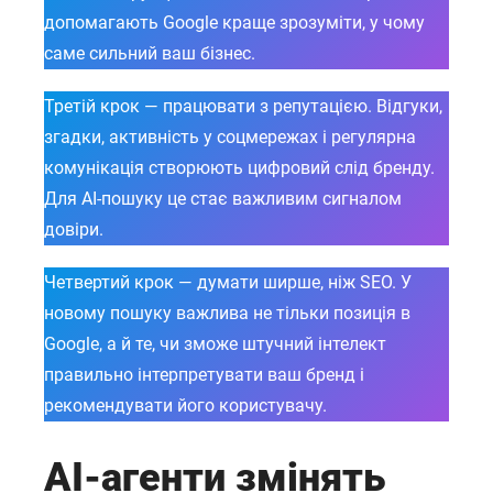
допомагають Google краще зрозуміти, у чому
саме сильний ваш бізнес.
Третій крок — працювати з репутацією. Відгуки,
згадки, активність у соцмережах і регулярна
комунікація створюють цифровий слід бренду.
Для AI-пошуку це стає важливим сигналом
довіри.
Четвертий крок — думати ширше, ніж SEO. У
новому пошуку важлива не тільки позиція в
Google, а й те, чи зможе штучний інтелект
правильно інтерпретувати ваш бренд і
рекомендувати його користувачу.
AI-агенти змінять