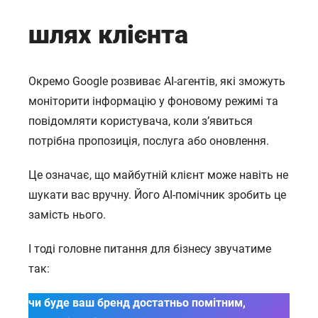
шлях клієнта
Окремо Google розвиває AI-агентів, які зможуть
моніторити інформацію у фоновому режимі та
повідомляти користувача, коли з’явиться
ГОЛОВНА
потрібна пропозиція, послуга або оновлення.
ПРО НАС
Це означає, що майбутній клієнт може навіть не
ПОСЛУГИ
шукати вас вручну. Його AI-помічник зробить це
ПОРТФОЛІО
замість нього.
БРИФИ
І тоді головне питання для бізнесу звучатиме
КАР’ЄРА
так:
БЛОГ
чи буде ваш бренд достатньо помітним,
КОНТАКТИ