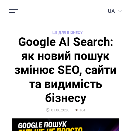
UA
ШІ ДЛЯ БІЗНЕСУ
Google AI Search:
як новий пошук
змінює SEO, сайти
та видимість
бізнесу
POSTED
01.06.2026
164
ON