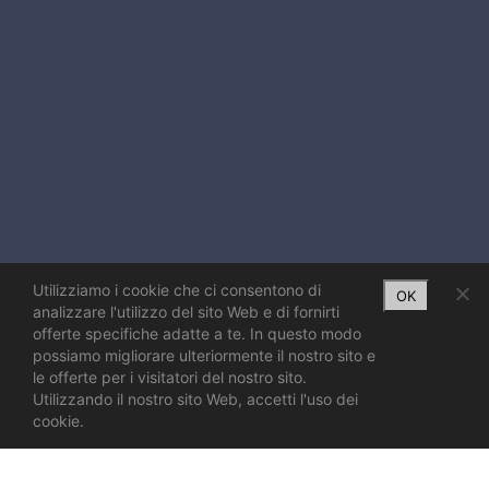
Utilizziamo i cookie che ci consentono di
OK
analizzare l'utilizzo del sito Web e di fornirti
offerte specifiche adatte a te. In questo modo
possiamo migliorare ulteriormente il nostro sito e
le offerte per i visitatori del nostro sito.
Utilizzando il nostro sito Web, accetti l'uso dei
cookie.