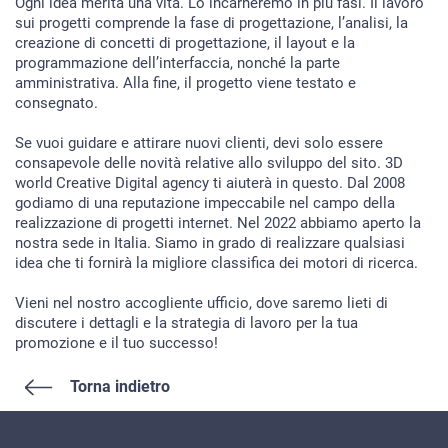
Ogni idea merita una vita. Lo incarneremo in più fasi. Il lavoro
sui progetti comprende la fase di progettazione, l’analisi, la
creazione di concetti di progettazione, il layout e la
HOME
programmazione dell’interfaccia, nonché la parte
amministrativa. Alla fine, il progetto viene testato e
SERVIZI
consegnato.
RIGUARDO A NOI
Se vuoi guidare e attirare nuovi clienti, devi solo essere
PORTFOLIO
consapevole delle novità relative allo sviluppo del sito. 3D
world Creative Digital agency ti aiuterà in questo. Dal 2008
BRIEFS
godiamo di una reputazione impeccabile nel campo della
realizzazione di progetti internet. Nel 2022 abbiamo aperto la
BLOG
nostra sede in Italia. Siamo in grado di realizzare qualsiasi
idea che ti fornirà la migliore classifica dei motori di ricerca.
CONTATTI
Vieni nel nostro accogliente ufficio, dove saremo lieti di
discutere i dettagli e la strategia di lavoro per la tua
promozione e il tuo successo!
Torna indietro