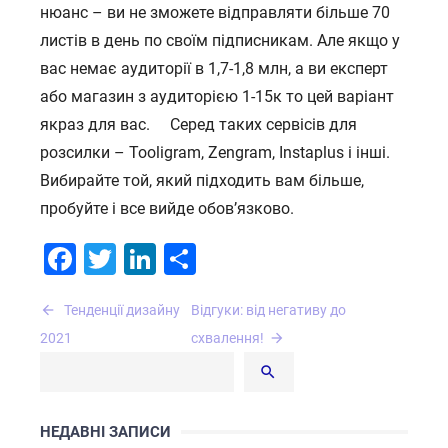
нюанс – ви не зможете відправляти більше 70
листів в день по своїм підписникам. Але якщо у
вас немає аудиторії в 1,7-1,8 млн, а ви експерт
або магазин з аудиторією 1-15к то цей варіант
якраз для вас. ⠀ Серед таких сервісів для
розсилки – Tooligram, Zengram, Instaplus і інші.
Вибирайте той, який підходить вам більше,
пробуйте і все вийде обов’язково.
Facebook
Twitter
LinkedIn
Поділитися
Навігація
Тенденції дизайну
Відгуки: від негативу до
записів
2021
схвалення!
НЕДАВНІ ЗАПИСИ