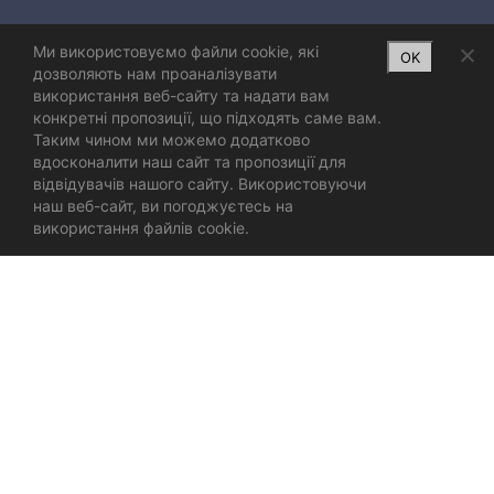
Ми використовуємо файли cookie, які
OK
дозволяють нам проаналізувати
використання веб-сайту та надати вам
конкретні пропозиції, що підходять саме вам.
Таким чином ми можемо додатково
вдосконалити наш сайт та пропозиції для
відвідувачів нашого сайту. Використовуючи
наш веб-сайт, ви погоджуєтесь на
використання файлів cookie.