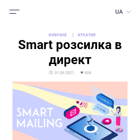
UA
ВИБРАНЕ
КРЕАТИВ
Smart розсилка в
директ
POSTED
01.06.2021
404
ON