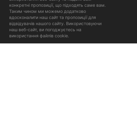
конкретні пропозиції, що підходять саме вам.
Таким чином ми можемо додатково
вдосконалити наш сайт та пропозиції для
відвідувачів нашого сайту. Використовуючи
наш веб-сайт, ви погоджуєтесь на
використання файлів cookie.