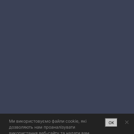
Ми використовуємо файли cookie, які
OK
дозволяють нам проаналізувати
використання веб-сайту та надати вам