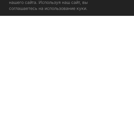
нашего сайта. Используя наш сайт, вы
соглашаетесь на использование куки.
ДИЗАЙН МОБИЛЬНОГО ПРИЛОЖЕНИЯ
ИНТЕРНЕТ МАГАЗИН
ЛЕНДИНГ