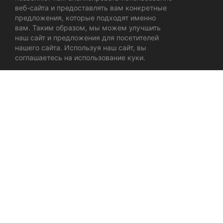
Docufilm Portal Website Design
веб-сайта и предоставлять вам конкретные
предложения, которые подходят именно
вам. Таким образом, мы можем улучшить
Automax40
наш сайт и предложения для посетителей
нашего сайта. Используя наш сайт, вы
соглашаетесь на использование куки.
Смотреть все работы из категории:
ВЕБ ДИЗАЙН