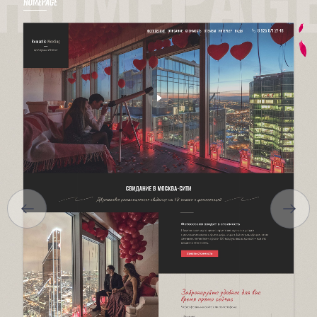
ГЛАВНАЯ
О НАС
УСЛУГИ
ПОРТФОЛИО
БРИФЫ
КАРЬЕРА
БЛОГ
КОНТАКТЫ