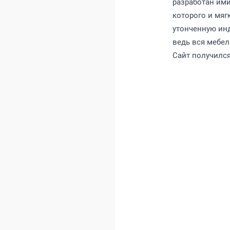
разработан ими
которого и мяг
утонченную ин
ведь вся мебел
Сайт получилс