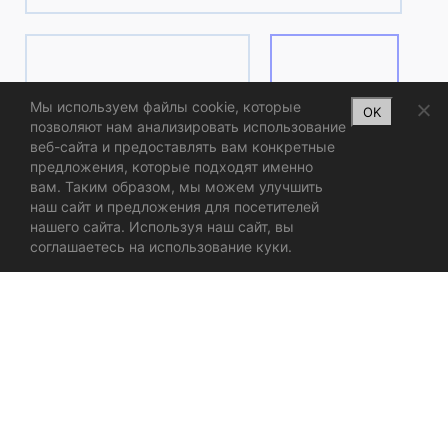
Мы используем файлы cookie, которые
OK
позволяют нам анализировать использование
ИНТЕРНЕТ МАГАЗИН
ЛЕНДИНГ
веб-сайта и предоставлять вам конкретные
предложения, которые подходят именно
вам. Таким образом, мы можем улучшить
наш сайт и предложения для посетителей
нашего сайта. Используя наш сайт, вы
соглашаетесь на использование куки.
ЛОГОТИП И БРЕНДИНГ