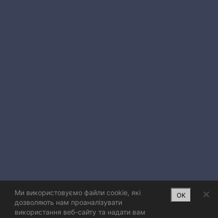
Ми використовуємо файли cookie, які
OK
дозволяють нам проаналізувати
використання веб-сайту та надати вам