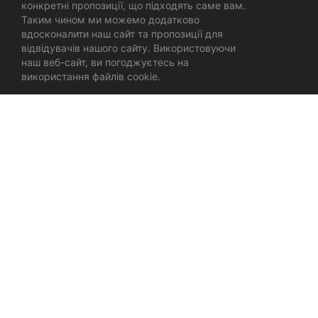
конкретні пропозиції, що підходять саме вам.
Таким чином ми можемо додатково
вдосконалити наш сайт та пропозиції для
відвідувачів нашого сайту. Використовуючи
наш веб-сайт, ви погоджуєтесь на
використання файлів cookie.