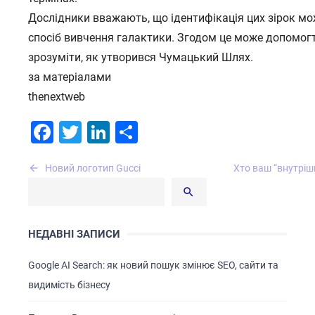
Дослідники вважають, що ідентифікація цих зірок мо
спосіб вивчення галактики. Згодом це може допомогт
зрозуміти, як утворився Чумацький Шлях.
за матеріалами
thenextweb
Facebook
Twitter
LinkedIn
Поділитися
Навігація
Новий логотип Gucci
Хто ваш “внутріш
записів
НЕДАВНІ ЗАПИСИ
Google AI Search: як новий пошук змінює SEO, сайти та
видимість бізнесу