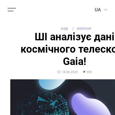
UA
КОД
КОНТЕНТ
ШІ аналізує дані
космічного телеск
Gaia!
POSTED
18.06.2020
399
ON