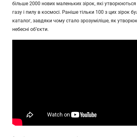
більше 2000 нових маленьких зірок, які утворюються
газу і пилу в космосі. Раніше тільки 100 з цих зірок бу
каталог, завдяки чому стало зрозуміліше, як утворю
небесні об’єкти.