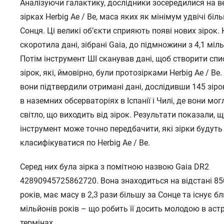
Аналізуючи галактику, дослідники зосередилися на в
зірках Herbig Ae / Be, маса яких як мінімум удвічі біл
Сонця. Ці великі об’єкти сприяють появі нових зірок
скоротила дані, зібрані Gaia, до підмножини з 4,1 міль
Потім інструмент ШІ сканував дані, щоб створити спи
зірок, які, ймовірно, були протозірками Herbig Ae / Be.
вони підтвердили отримані дані, дослідивши 145 зіро
в наземних обсерваторіях в Іспанії і Чилі, де вони мо
світло, що виходить від зірок. Результати показали, 
інструмент може точно передбачити, які зірки будуть
класифікуватися по Herbig Ae / Be.
Серед них була зірка з помітною назвою Gaia DR2
42890945725862720. Вона знаходиться на відстані 85
років, має масу в 2,3 рази більшу за Сонце та існує б
мільйонів років – що робить її досить молодою в аст
термінах.