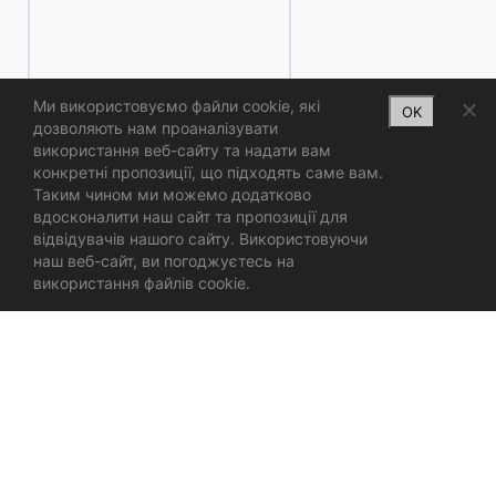
Ми використовуємо файли cookie, які
OK
ВЕБ-САЙТИ ПІД КЛЮЧ
дозволяють нам проаналізувати
використання веб-сайту та надати вам
конкретні пропозиції, що підходять саме вам.
Таким чином ми можемо додатково
вдосконалити наш сайт та пропозиції для
відвідувачів нашого сайту. Використовуючи
наш веб-сайт, ви погоджуєтесь на
використання файлів cookie.