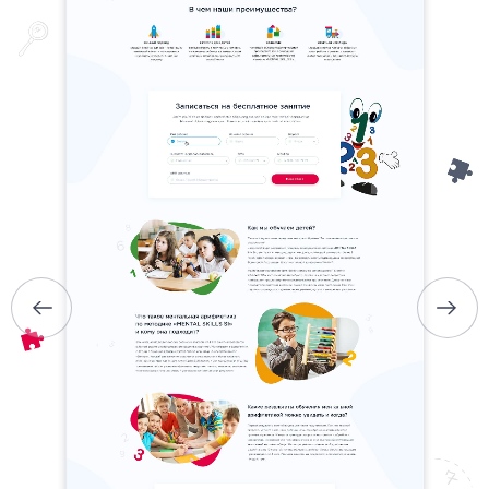
ГОЛОВНА
ПРО НАС
ПОСЛУГИ
ПОРТФОЛІО
БРИФИ
КАР’ЄРА
БЛОГ
КОНТАКТИ