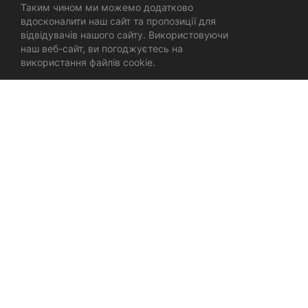
Таким чином ми можемо додатково
вдосконалити наш сайт та пропозиції для
відвідувачів нашого сайту. Використовуючи
наш веб-сайт, ви погоджуєтесь на
використання файлів cookie.