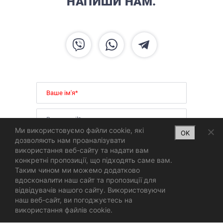
НАПИШИ НАМ.
Ми використовуємо файли cookie, які
OK
дозволяють нам проаналізувати
використання веб-сайту та надати вам
конкретні пропозиції, що підходять саме вам.
Таким чином ми можемо додатково
вдосконалити наш сайт та пропозиції для
відвідувачів нашого сайту. Використовуючи
наш веб-сайт, ви погоджуєтесь на
використання файлів cookie.
Automax40
Consulting Company Web