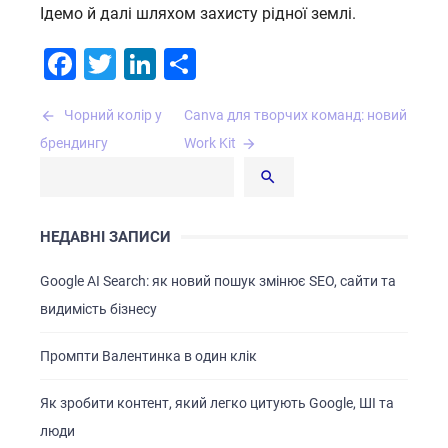
Ідемо й далі шляхом захисту рідної землі.
Facebook
Twitter
LinkedIn
Поділитися
Навігація
Чорний колір у
Canva для творчих команд: новий
записів
брендингу
Work Kit
НЕДАВНІ ЗАПИСИ
Google AI Search: як новий пошук змінює SEO, сайти та
видимість бізнесу
Промпти Валентинка в один клік
Як зробити контент, який легко цитують Google, ШІ та
люди