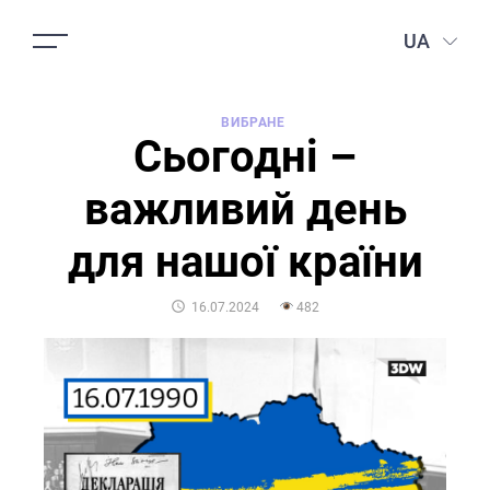
UA
ВИБРАНЕ
Сьогодні –
важливий день
для нашої країни
POSTED
16.07.2024
482
ON