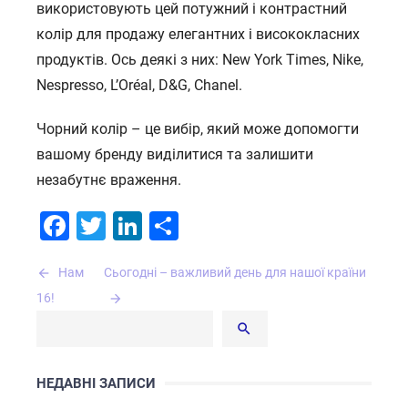
використовують цей потужний і контрастний
колір для продажу елегантних і висококласних
продуктів. Ось деякі з них: New York Times, Nike,
Nespresso, L’Oréal, D&G, Chanel.
Чорний колір – це вибір, який може допомогти
вашому бренду виділитися та залишити
незабутнє враження.
Facebook
Twitter
LinkedIn
Поділитися
Навігація
Нам
Сьогодні – важливий день для нашої країни
записів
16!
НЕДАВНІ ЗАПИСИ