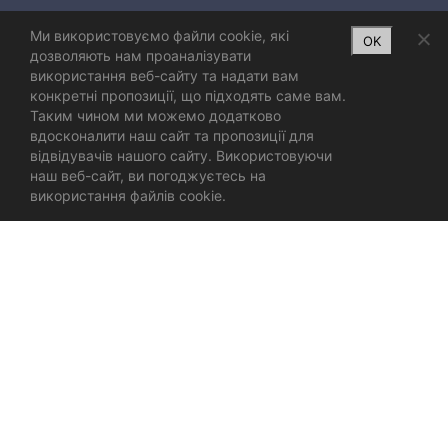
Ми використовуємо файли cookie, які
OK
дозволяють нам проаналізувати
використання веб-сайту та надати вам
конкретні пропозиції, що підходять саме вам.
Таким чином ми можемо додатково
вдосконалити наш сайт та пропозиції для
відвідувачів нашого сайту. Використовуючи
наш веб-сайт, ви погоджуєтесь на
використання файлів cookie.