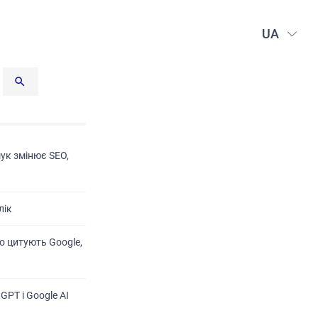
UA
шук змінює SEO,
лік
о цитують Google,
GPT і Google AI