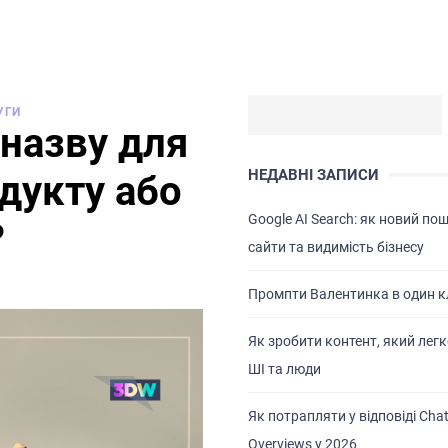
УГИ
 назву для
НЕДАВНІ ЗАПИСИ
одукту або
Google AI Search: як новий по
?
сайти та видимість бізнесу
Промпти Валентинка в один к
Як зробити контент, який легк
ШІ та люди
Як потрапляти у відповіді Chat
Overviews у 2026