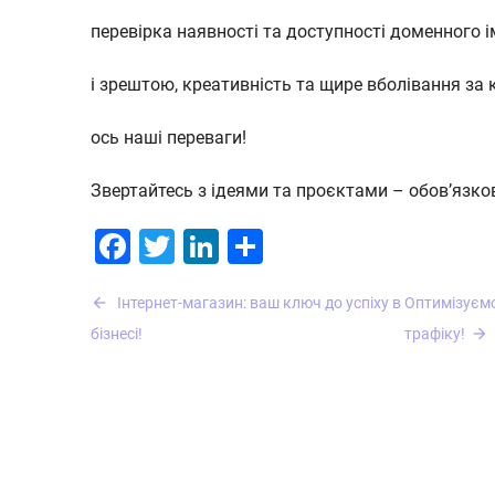
перевірка наявності та доступності доменного ім
і зрештою, креативність та щире вболівання за 
ось наші переваги!
Звертайтесь з ідеями та проєктами – обов’язк
Facebook
Twitter
LinkedIn
Поділитися
Навігація
Інтернет-магазин: ваш ключ до успіху в
Оптимізуєм
записів
бізнесі!
трафіку!