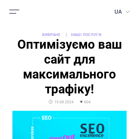
UA
ВИБРАНЕ
НАШІ ПОСЛУГИ
Оптимізуємо ваш
сайт для
максимального
трафіку!
POSTED
19.08.2024
604
ON