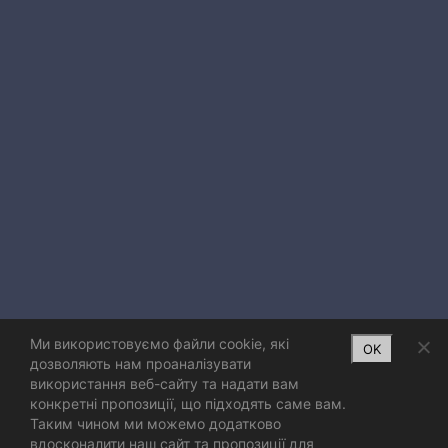
Ми використовуємо файли cookie, які
OK
дозволяють нам проаналізувати
використання веб-сайту та надати вам
конкретні пропозиції, що підходять саме вам.
Таким чином ми можемо додатково
вдосконалити наш сайт та пропозиції для