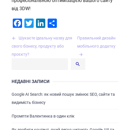
професіональною оптимізацією вашого сайту
від 3DW!
Facebook
Twitter
LinkedIn
Поділитися
Навігація
Шукаєте ідеальну назву для
Правильний дизайн
записів
свого бізнесу, продукту або
мобільного додатку
проєкту?
НЕДАВНІ ЗАПИСИ
Google AI Search: як новий пошук змінює SEO, сайти та
видимість бізнесу
Промпти Валентинка в один клік
Як зробити контент, який легко цитують Google, ШІ та