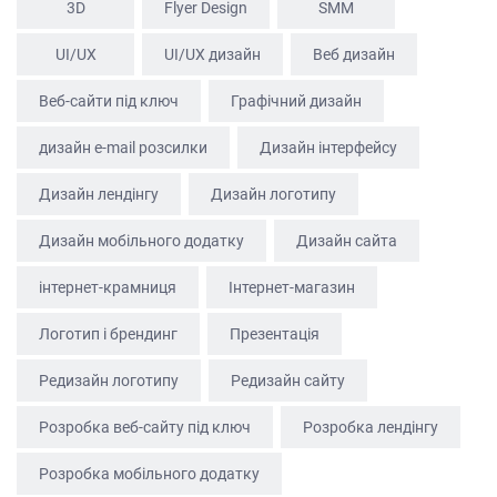
КАР’ЄРА
3D
Flyer Design
SММ
БЛОГ
UI/UX
UI/UX дизайн
Веб дизайн
КОНТАКТИ
Веб-сайти під ключ
Графічний дизайн
дизайн e-mail розсилки
Дизайн інтерфейсу
Дизайн лендінгу
Дизайн логотипу
Дизайн мобільного додатку
Дизайн сайта
інтернет-крамниця
Інтернет-магазин
Логотип і брендинг
Презентація
Редизайн логотипу
Редизайн сайту
Розробка веб-сайту під ключ
Розробка лендінгу
Розробка мобільного додатку