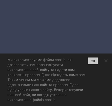
Ми використовуємо файли cookie, які
OK
дозволяють нам проаналізувати
використання веб-сайту та надати вам
конкретні пропозиції, що підходять саме вам.
Таким чином ми можемо додатково
вдосконалити наш сайт та пропозиції для
відвідувачів нашого сайту. Використовуючи
наш веб-сайт, ви погоджуєтесь на
використання файлів cookie.