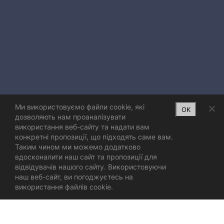
Ми використовуємо файли cookie, які
OK
дозволяють нам проаналізувати
використання веб-сайту та надати вам
конкретні пропозиції, що підходять саме вам.
Таким чином ми можемо додатково
вдосконалити наш сайт та пропозиції для
відвідувачів нашого сайту. Використовуючи
наш веб-сайт, ви погоджуєтесь на
використання файлів cookie.