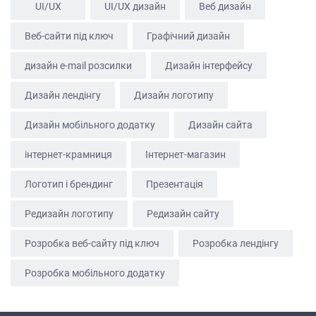
UI/UX
UI/UX дизайн
Веб дизайн
ГОЛОВНА
Веб-сайти під ключ
Графічний дизайн
ПРО НАС
дизайн e-mail розсилки
Дизайн інтерфейсу
ПОСЛУГИ
Дизайн лендінгу
Дизайн логотипу
ПОРТФОЛІО
БРИФИ
Дизайн мобільного додатку
Дизайн сайта
КАР’ЄРА
інтернет-крамниця
Інтернет-магазин
БЛОГ
Логотип і брендинг
Презентація
КОНТАКТИ
Редизайн логотипу
Редизайн сайту
Розробка веб-сайту під ключ
Розробка лендінгу
Розробка мобільного додатку