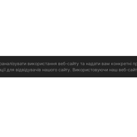
аналізувати використання веб-сайту та надати вам конкретні п
ї для відвідувачів нашого сайту. Використовуючи наш веб-сайт,