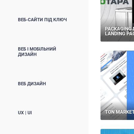
ВЕБ-САЙТИ ПІД КЛЮЧ
PACKAGING
LANDING PA
ВЕБ І МОБІЛЬНИЙ
ДИЗАЙН
ВЕБ ДИЗАЙН
TON MARKET
UX | UI