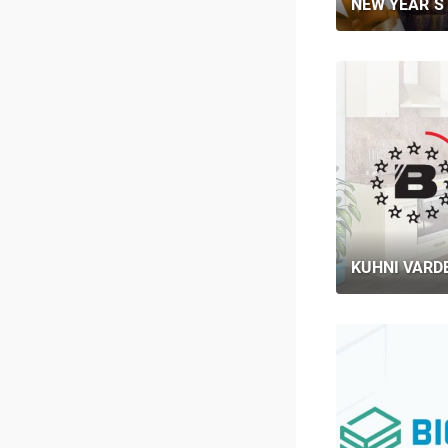
NEW YEAR`S 
KUHNI VARD