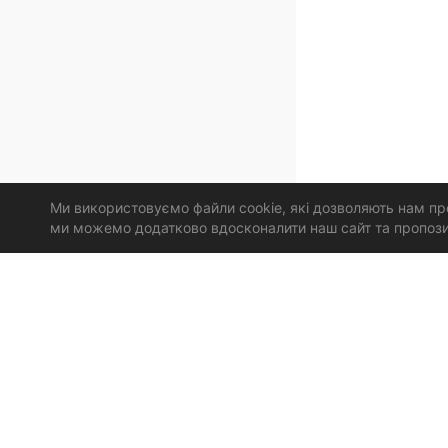
Ми використовуємо файли cookie, які дозволяють нам про
ми можемо додатково вдосконалити наш сайт та пропозиці