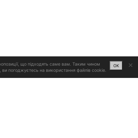
ропозиції, що підходять саме вам. Таким чином
OK
 ви погоджуєтесь на використання файлів cookie.