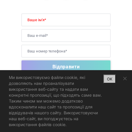
Ми використовуємо файли cookie, які
OK
дозволяють нам проаналізувати
використання веб-сайту та надати вам
Cryptocurrency Investment Service
конкретні пропозиції, що підходять саме вам.
Таким чином ми можемо додатково
TON Marketplace Landing Page
вдосконалити наш сайт та пропозиції для
відвідувачів нашого сайту. Використовуючи
наш веб-сайт, ви погоджуєтесь на
використання файлів cookie.