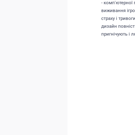
- комп'ютерної 
виживання ігро
страху і тривоги
дизайн повніст
пригнічують і л