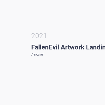
2021
FallenEvil Artwork Landi
Лендінг