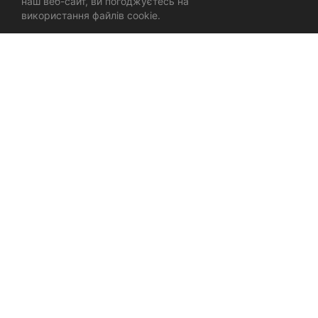
наш веб-сайт, ви погоджуєтесь на
використання файлів cookie.
ЛОГОТИП І БРЕНДИНГ
МАРКЕТИНГОВІ МАТЕРІАЛИ