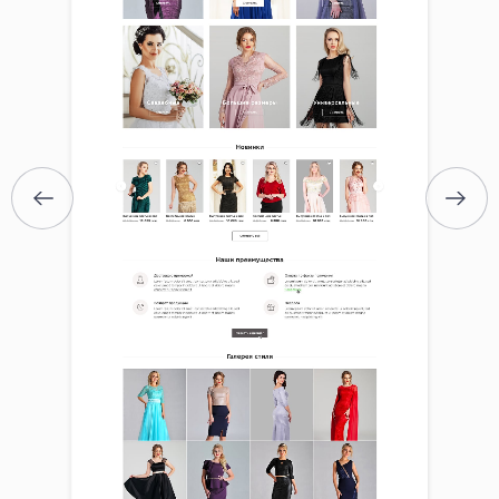
ГОЛОВНА
ПРО НАС
ПОСЛУГИ
ПОРТФОЛІО
БРИФИ
КАР’ЄРА
БЛОГ
КОНТАКТИ