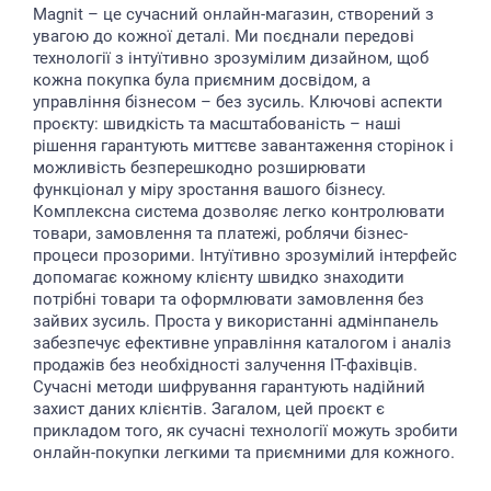
Magnit – це сучасний онлайн-магазин, створений з
увагою до кожної деталі. Ми поєднали передові
технології з інтуїтивно зрозумілим дизайном, щоб
кожна покупка була приємним досвідом, а
управління бізнесом – без зусиль. Ключові аспекти
проєкту: швидкість та масштабованість – наші
рішення гарантують миттєве завантаження сторінок і
можливість безперешкодно розширювати
функціонал у міру зростання вашого бізнесу.
Комплексна система дозволяє легко контролювати
товари, замовлення та платежі, роблячи бізнес-
процеси прозорими. Інтуїтивно зрозумілий інтерфейс
допомагає кожному клієнту швидко знаходити
потрібні товари та оформлювати замовлення без
зайвих зусиль. Проста у використанні адмінпанель
забезпечує ефективне управління каталогом і аналіз
продажів без необхідності залучення ІТ-фахівців.
Сучасні методи шифрування гарантують надійний
захист даних клієнтів. Загалом, цей проєкт є
прикладом того, як сучасні технології можуть зробити
онлайн-покупки легкими та приємними для кожного.