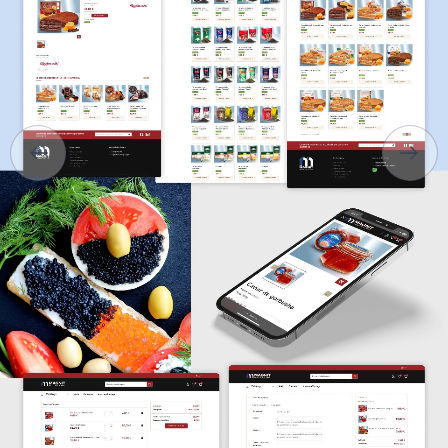
ПРО НАС
ПОСЛУГИ
ПОРТФОЛІО
БРИФИ
КАР’ЄРА
БЛОГ
КОНТАКТИ