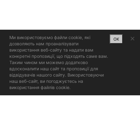
Ми використовуємо файли cookie, які
OK
дозволяють нам проаналізувати
використання веб-сайту та надати вам
конкретні пропозиції, що підходять саме вам.
Таким чином ми можемо додатково
вдосконалити наш сайт та пропозиції для
відвідувачів нашого сайту. Використовуючи
наш веб-сайт, ви погоджуєтесь на
використання файлів cookie.