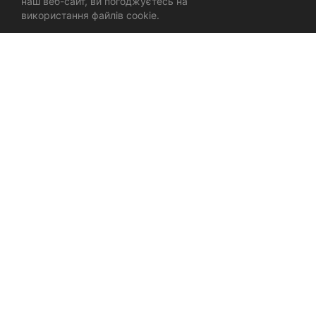
наш веб-сайт, ви погоджуєтесь на
використання файлів cookie.
ЛОГОТИП І БРЕНДИНГ
МАРКЕТИНГОВІ МАТЕРІАЛИ