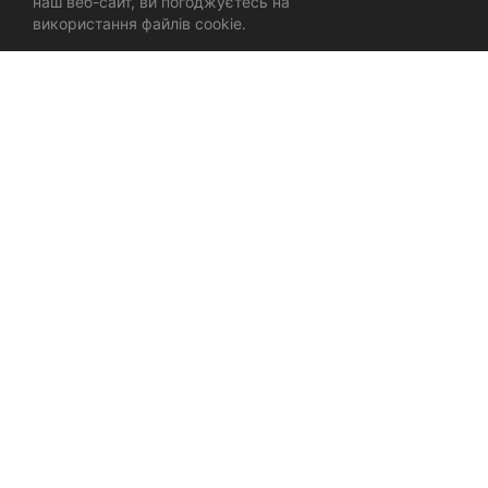
наш веб-сайт, ви погоджуєтесь на
використання файлів cookie.
ЛОГОТИП І БРЕНДИНГ
МАРКЕТИНГОВІ МАТЕРІАЛИ