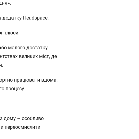
дня».
в додатку Headspace.
ої плюси.
або малого достатку
нтствах великих міст, де
и.
фортно працювати вдома,
го процесу.
и з дому – особливо
ли переосмислити