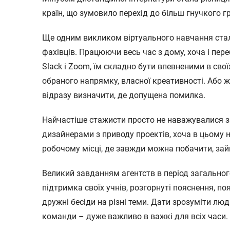
країн, що зумовило перехід до більш гнучкого г
Ще одним викликом віртуального навчання стал
фахівців. Працюючи весь час з дому, хоча і пер
Slack і Zoom, їм складно бути впевненими в свої
обраного напрямку, власної креативності. Або ж,
відразу визначити, де допущена помилка.
Найчастіше стажисти просто не наважувалися з
дизайнерами з приводу проектів, хоча в цьому 
робочому місці, де завжди можна побачити, зайн
Великий завданням агентств в період загально
підтримка своїх учнів, розгорнуті пояснення, по
дружні бесіди на різні теми. Дати зрозуміти люд
команди – дуже важливо в важкі для всіх часи.