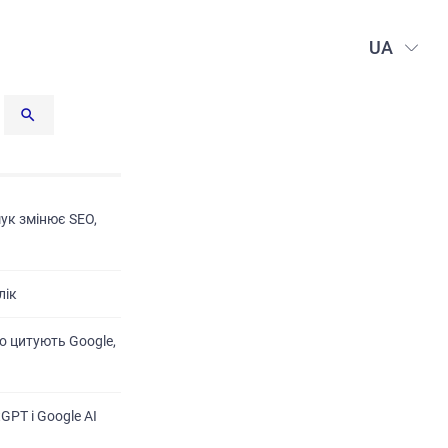
UA
шук змінює SEO,
лік
о цитують Google,
GPT і Google AI