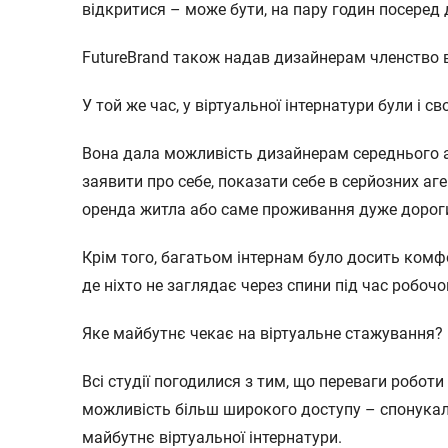
відкритися – може бути, на пару годин посеред 
FutureBrand також надав дизайнерам членство 
У той же час, у віртуальної інтернатури були і св
Вона дала можливість дизайнерам середнього 
заявити про себе, показати себе в серйозних аге
оренда житла або саме проживання дуже дорог
Крім того, багатьом інтернам було досить ком
де ніхто не заглядає через спини під час робочо
Яке майбутнє чекає на віртуальне стажування?
Всі студії погодилися з тим, що переваги робот
можливість більш широкого доступу – спонука
майбутнє віртуальної інтернатури.