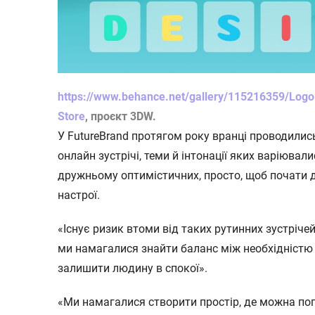
https://www.behance.net/gallery/115216359/Logo-
Store
, проєкт 3DW.
У FutureBrand протягом року вранці проводилис
онлайн зустрічі, теми й інтонації яких варіювал
дружньому оптимістичних, просто, щоб почати
настрої.
«Існує ризик втоми від таких рутинних зустріче
ми намагалися знайти баланс між необхідністю
залишити людину в спокої».
«Ми намагалися створити простір, де можна по