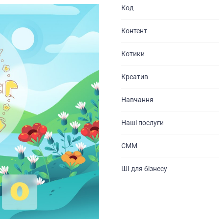
Код
КАР’ЄРА
Контент
БЛОГ
Котики
КОНТАКТИ
Креатив
Навчання
Наші послуги
СММ
ШІ для бізнесу