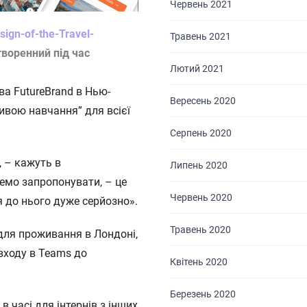
Червень 2021
ign-of-the-Travel-
Травень 2021
творенний під час
Лютий 2021
ва FutureBrand в Нью-
Вересень 2020
ривою навчання” для всієї
Серпень 2020
, – кажуть в
Липень 2020
чемо запропонувати, – це
Червень 2020
 до нього дуже серйозно».
Травень 2020
для проживання в Лондоні,
входу в Teams до
Квітень 2020
Березень 2020
в часі для інтернів з інших