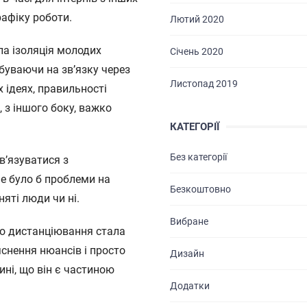
рафіку роботи.
Лютий 2020
а ізоляція молодих
Січень 2020
ебуваючи на зв’язку через
Листопад 2019
х ідеях, правильності
 з іншого боку, важко
КАТЕГОРІЇ
Без категорії
в’язуватися з
ГОЛОВНА
не було б проблеми на
Безкоштовно
ПРО НАС
яті люди чи ні.
Вибране
ПОСЛУГИ
го дистанціювання стала
яснення нюансів і просто
Дизайн
ПОРТФОЛІО
ині, що він є частиною
Додатки
БРИФИ