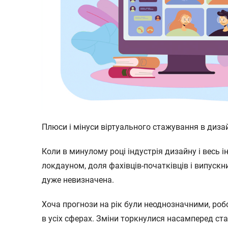
Плюси і мінуси віртуального стажування в дизай
Коли в минулому році індустрія дизайну і весь і
локдауном, доля фахівців-початківців і випускн
дуже невизначена.
Хоча прогнози на рік були неоднозначними, роб
в усіх сферах. Зміни торкнулися насамперед ст