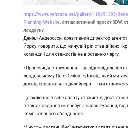
https://www.behance.net/gallery/110651333/Redes
Planning-Website
, оптимистичний проєкт 3DW, с
локдауну.
Деніел Андерссон, креативний директор агентст
Йорку, говорить, що минулий рік став дійсно “к
команди і для стажистів не в останню чергу.
«Пропозиція стажування – це відповідальність»
лондонському Here Design. «Досвід, який ми хо
досвід справжнього дизайнера – і ми ставимося
Це включає в себе оплату стажистів, достатню 
а також надання їм послуг з налаштування, від 
комп’ютерного обладнання.
Мінусом дистанційної інтернатури стала різниця 