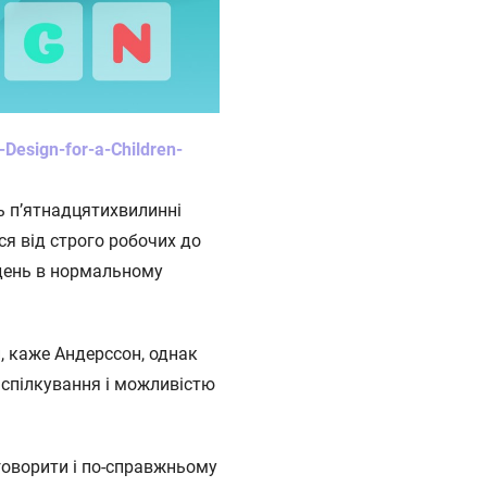
Design-for-a-Children-
ь п’ятнадцятихвилинні
ися від строго робочих до
 день в нормальному
й, каже Андерссон, однак
 спілкування і можливістю
говорити і по-справжньому