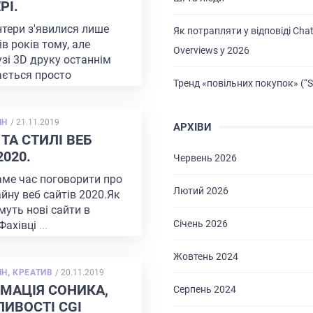
РІ.
нтери з'явилися лише
Як потрапляти у відповіді Chat
ів років тому, але
Overviews у 2026
узі 3D друку останнім
ається просто
Тренд «повільних покупок» (“S
..
POSTED
ЙН
/
21.11.2019
АРХІВИ
ON
 ТА СТИЛІ ВЕБ
020.
Червень 2026
саме час поговорити про
Лютий 2026
айну веб сайтів 2020.Як
уть нові сайти в
Січень 2026
Фахівці
...
Жовтень 2024
POSTED
ЙН
,
КРЕАТИВ
/
20.11.2019
ON
МАЦІЯ СОНИКА,
Серпень 2024
ИВОСТІ CGI