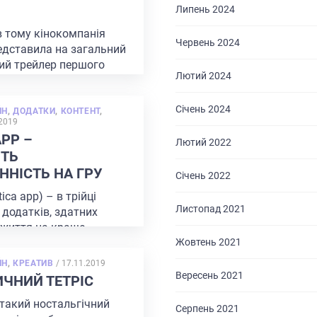
Липень 2024
в тому кінокомпанія
Червень 2024
едставила на загальний
ний трейлер першого
Лютий 2024
ого фільму про супер-
 легендарного героя
Січень 2024
ЙН
,
ДОДАТКИ
,
КОНТЕНТ
,
D
.2019
APP –
Лютий 2022
ІТЬ
ННІСТЬ НА ГРУ
Січень 2022
tica app) – в трійці
Листопад 2021
додатків, здатних
 життя на краще
ку. Придуманий 6 років
Жовтень 2021
POSTED
ЙН
,
КРЕАТИВ
/
17.11.2019
ON
Вересень 2021
ИЧНИЙ ТЕТРІС
 такий ностальгічний
Серпень 2021