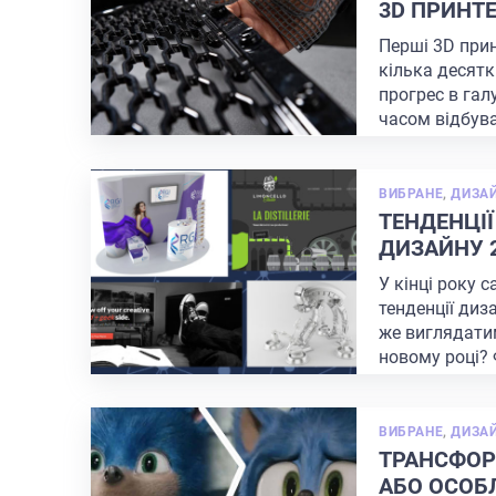
3D ПРИНТЕ
Перші 3D при
кілька десятк
прогрес в гал
часом відбув
блискавично
.
ВИБРАНЕ
,
ДИЗА
ТЕНДЕНЦІЇ
ДИЗАЙНУ 2
У кінці року 
тенденції диз
же виглядатим
новому році? 
ВИБРАНЕ
,
ДИЗА
ТРАНСФОР
АБО ОСОБЛ