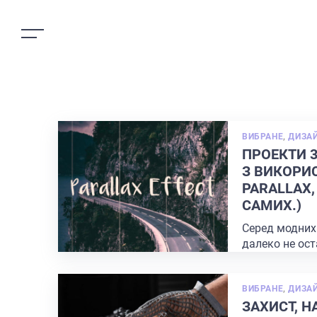
ВИБРАНЕ
,
ДИЗА
ПРОЕКТИ 
З ВИКОРИ
PARALLAX,
САМИХ.)
Серед модних
далеко не ост
паралакс ефе
побачити стор
...
ВИБРАНЕ
,
ДИЗА
ЗАХИСТ, 