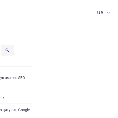
UA
шук змінює SEO,
лік
о цитують Google,