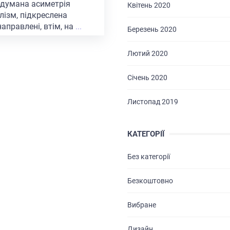
ПОСЛУГИ
думана асиметрія
Квітень 2020
лізм, підкреслена
ПОРТФОЛІО
направлені, втім, на
...
Березень 2020
БРИФИ
Лютий 2020
КАР’ЄРА
Січень 2020
БЛОГ
Листопад 2019
КОНТАКТИ
КАТЕГОРІЇ
Без категорії
Безкоштовно
Вибране
Дизайн