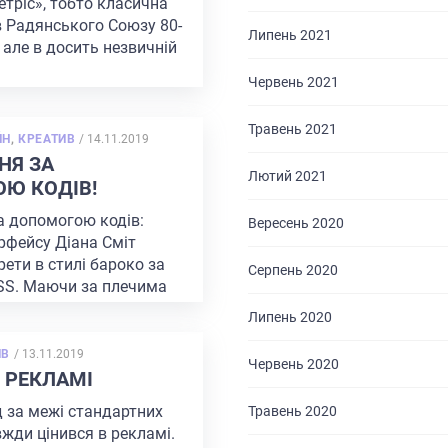
етріс», тобто класична
в Радянського Союзу 80-
Липень 2021
, але в досить незвичній
Червень 2021
Травень 2021
POSTED
ЙН
,
КРЕАТИВ
/
14.11.2019
ON
НЯ ЗА
Лютий 2021
Ю КОДІВ!
 допомогою кодів:
Вересень 2020
ерфейсу Діана Сміт
ети в стилі бароко за
Серпень 2020
S. Маючи за плечима
Липень 2020
ГОЛОВНА
POSTED
ИВ
/
13.11.2019
Червень 2020
ON
 РЕКЛАМІ
ПРО НАС
д за межі стандартних
Травень 2020
вжди цінився в рекламі.