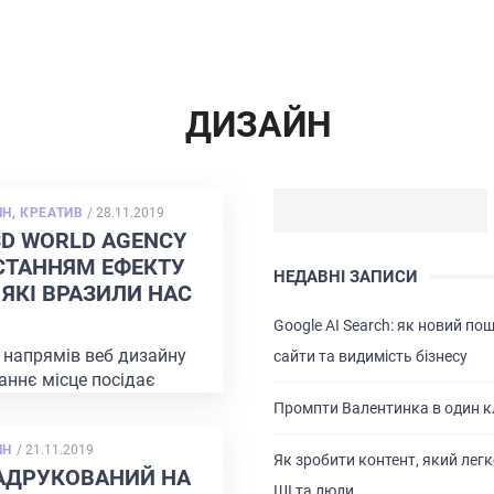
ДИЗАЙН
POSTED
ЙН
,
КРЕАТИВ
/
28.11.2019
ON
3D WORLD AGENCY
СТАННЯМ ЕФЕКТУ
НЕДАВНІ ЗАПИСИ
 ЯКІ ВРАЗИЛИ НАС
Google AI Search: як новий по
 напрямів веб дизайну
сайти та видимість бізнесу
аннє місце посідає
кт. Дуже часто можна
Промпти Валентинка в один к
інки з паралаксом, які
POSTED
ЙН
/
21.11.2019
Як зробити контент, який легк
ON
НАДРУКОВАНИЙ НА
ШІ та люди