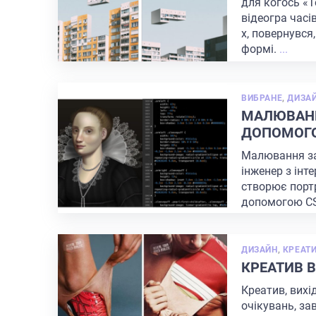
для когось «Т
відеогра часі
х, повернувся
формі.
...
ВИБРАНЕ
,
ДИЗА
МАЛЮВАН
ДОПОМОГО
Малювання за
інженер з інт
створює портр
допомогою СS
...
ДИЗАЙН
,
КРЕАТ
КРЕАТИВ В
Креатив, вихі
очікувань, за