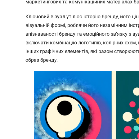
маркетингових та комунікаційних матеріалах бр
Ключовий візуал утілює історію бренду, його цін
візуальній формі, роблячи його незамінним ін
впізнаваності бренду та емоційного зв’язку з а
включати комбінацію логотипів, колірних схем,
інших графічних елементів, які разом створюют
образ бренду.