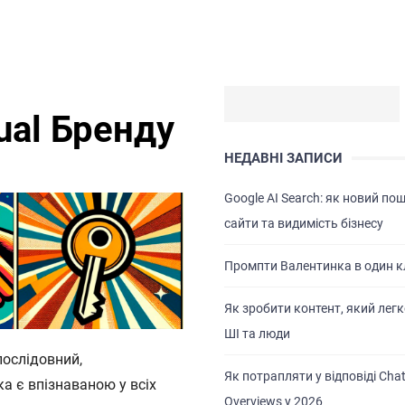
ual Бренду
НЕДАВНІ ЗАПИСИ
Google AI Search: як новий по
сайти та видимість бізнесу
Промпти Валентинка в один к
Як зробити контент, який легк
ШІ та люди
послідовний,
Як потрапляти у відповіді Chat
а є впізнаваною у всіх
Overviews у 2026