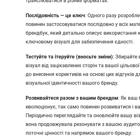
транслюватися в різних форматах.
Послідовність — це ключ
: Одного разу розробле
повинен застосовуватися послідовно у всіх мате
брендбук, який детально описує використання 
ключовому візуалі для забезпечення єдності.
Тестуйте та ітеруйте
(вносьте зміни)
: Збирайте
візуал від зацікавлених сторін та вашої цільової
до внесення корективів на основі цих відгуків 
візуальної ідентичності вашого бренду.
Розвивайтеся разом з вашим брендом
: Як ваш 
еволюціонує, так само повинен розвиватися і в
Періодично переглядайте та оновлюйте вашу віз
вона продовжувала резонувати з вашою аудито
поточні цінності та напрямок вашого бренду.