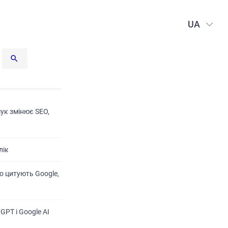
UA
шук змінює SEO,
лік
о цитують Google,
GPT і Google AI