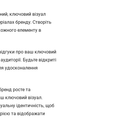
ний, ключовий візуал
ріалах бренду. Створіть
кожного елементу в
 відгуки про ваш ключовий
 аудиторії. Будьте відкриті
для удосконалення
бренд росте та
аш ключовий візуал.
уальну ідентичність, щоб
рією та відображати