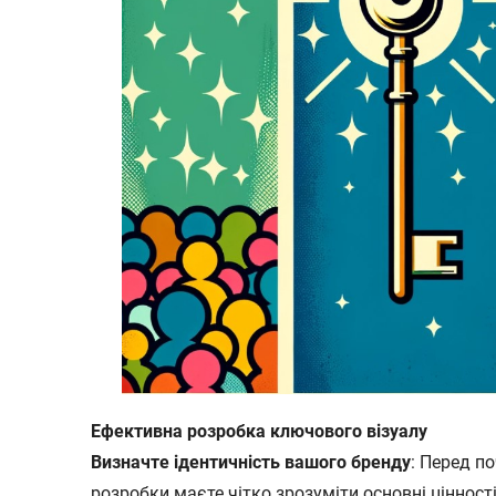
Ефективна розробка ключового візуалу
Визначте ідентичність вашого бренду
: Перед п
розробки маєте чітко зрозуміти основні цінності