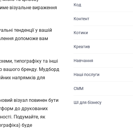
Код
тиме візуальне вираження
КАР’ЄРА
Контент
БЛОГ
уальні тенденції у вашій
Котики
КОНТАКТИ
уявлення допоможе вам
Креатив
Навчання
схеми, типографіку та інші
стю вашого бренду. Мудборд
Наші послуги
ційних напрямків для
СММ
човий візуал повинен бути
ШІ для бізнесу
атформ до друкованих
ності. Подумайте, як
ографіка) буде