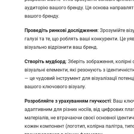
аудиторію вашого бренду. Ця основа направля
вашого бренду.
Проведіть ринкові дослідження
: Зрозумійте віз
галузі та те, що роблять ваші конкуренти. Це 
візуально відрізнити ваш бренд.
Створіть мудборд
: Зберіть зображення, колірні 
візуальні елементи, які резонують з ідентичні
— це чудовий інструмент для візуалізації потен
вашого ключового візуалу.
Розробляйте з урахуванням гнучкості
: Ваш клю
адаптивним для різних носіїв, від цифрових пл
матеріалів, не втрачаючи своєї основної ідентич
кожен компонент (логотип, колірна палітра, тип