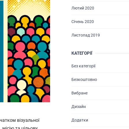
Лютий 2020
Січень 2020
Листопад 2019
КАТЕГОРІЇ
Без категорії
ГОЛОВНА
Безкоштовно
ПРО НАС
Вибране
ПОСЛУГИ
Дизайн
ПОРТФОЛІО
очатком візуальної
Додатки
БРИФИ
, місію та цільову