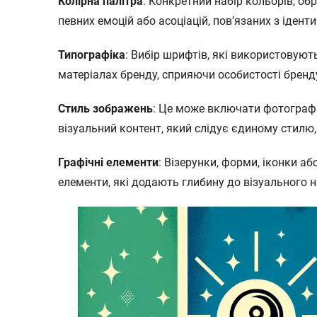
Колірна палітра
: Конкретний набір кольорів, о
певних емоцій або асоціацій, пов’язаних з ідент
Типографіка
: Вибір шрифтів, які використовуют
матеріалах бренду, сприяючи особистості бренд
Стиль зображень
: Це може включати фотографії
візуальний контент, який слідує єдиному стилю, 
Графічні елементи
: Візерунки, форми, іконки аб
елементи, які додають глибину до візуального 