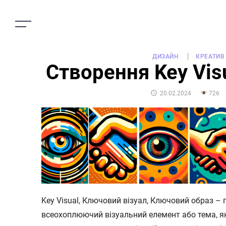
ДИЗАЙН
КРЕАТИВ
Створення Key Vis
POSTED
20.02.2024
726
ON
Key Visual, Ключовий візуал, Ключовий образ – 
всеохоплюючий візуальний елемент або тема, як