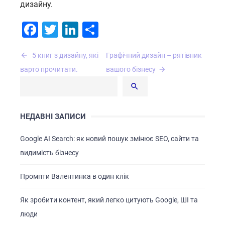
дизайну.
Facebook
Twitter
LinkedIn
Поділитися
Навігація
5 книг з дизайну, які
Графічний дизайн – рятівник
записів
варто прочитати.
вашого бізнесу
НЕДАВНІ ЗАПИСИ
Google AI Search: як новий пошук змінює SEO, сайти та
видимість бізнесу
Промпти Валентинка в один клік
Як зробити контент, який легко цитують Google, ШІ та
люди