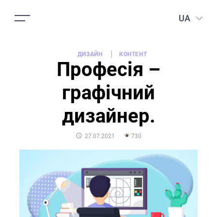
UA
ДИЗАЙН
КОНТЕНТ
Професія –
графічний
дизайнер.
POSTED
27.07.2021
730
ON