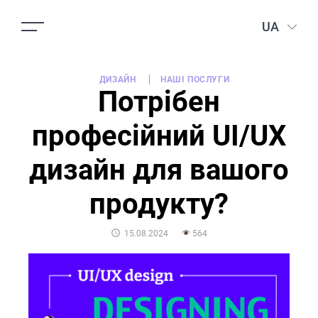
UA
ДИЗАЙН
НАШІ ПОСЛУГИ
Потрібен
професійний UI/UX
дизайн для вашого
продукту?
POSTED
15.08.2024
564
ON