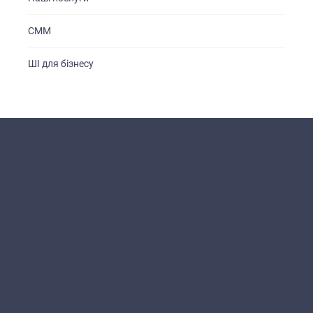
СММ
ШІ для бізнесу