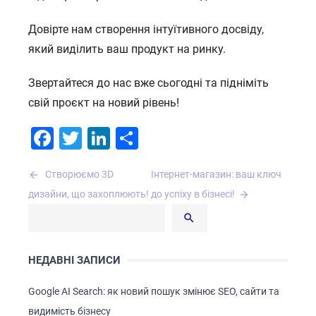
Довірте нам створення інтуїтивного досвіду,
який виділить ваш продукт на ринку.
Звертайтеся до нас вже сьогодні та підніміть
свій проєкт на новий рівень!
Facebook
Twitter
LinkedIn
Поділитися
Навігація
Створюємо 3D
Інтернет-магазин: ваш ключ
записів
дизайни, що захоплюють!
до успіху в бізнесі!
НЕДАВНІ ЗАПИСИ
Google AI Search: як новий пошук змінює SEO, сайти та
видимість бізнесу