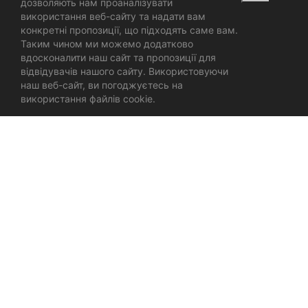
дозволяють нам проаналізувати
використання веб-сайту та надати вам
конкретні пропозиції, що підходять саме вам.
Таким чином ми можемо додатково
вдосконалити наш сайт та пропозиції для
відвідувачів нашого сайту. Використовуючи
наш веб-сайт, ви погоджуєтесь на
використання файлів cookie.