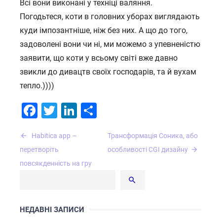
Всі вони виконані у техніці валяння.
Погодьтеся, коти в головних уборах виглядають
куди імпозантніше, ніж без них. А що до того,
задоволені вони чи ні, ми можемо з упевненістю
заявити, що коти у всьому світі вже давно
звикли до дивацтв своїх господарів, та й вухам
тепло.))))
Facebook
Twitter
LinkedIn
Поділитися
Навігація
Habitica app –
Трансформація Соника, або
записів
перетворіть
особливості CGI дизайну
повсякденність на гру
НЕДАВНІ ЗАПИСИ