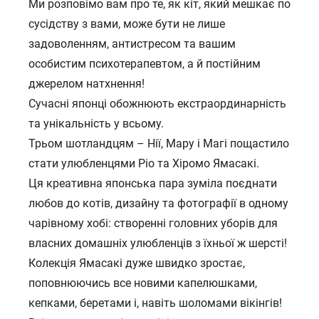
Ми розповімо вам про те, як кіт, який мешкає по
сусідству з вами, може бути не лише
задоволенням, антистресом та вашим
особистим психотерапевтом, а й постійним
джерелом натхнення!
Сучасні японці обожнюють екстраординарність
та унікальність у всьому.
Трьом шотландцям – Нії, Мару і Магі пощастило
стати улюбленцями Ріо та Хіромо Ямасакі.
Ця креативна японська пара зуміла поєднати
любов до котів, дизайну та фотографії в одному
чарівному хобі: створенні головних уборів для
власних домашніх улюбленців з їхньої ж шерсті!
Колекція Ямасакі дуже швидко зростає,
поповнюючись все новими капелюшками,
кепками, беретами і, навіть шоломами вікінгів!