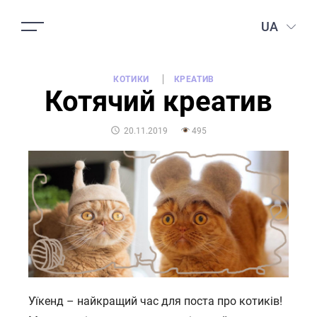
UA
КОТИКИ
КРЕАТИВ
Котячий креатив
POSTED
20.11.2019
495
ON
Уїкенд – найкращий час для поста про котиків!