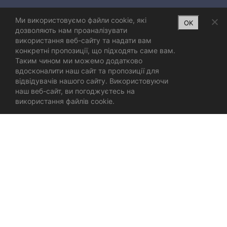
Ми використовуємо файли cookie, які
OK
дозволяють нам проаналізувати
використання веб-сайту та надати вам
конкретні пропозиції, що підходять саме вам.
Таким чином ми можемо додатково
вдосконалити наш сайт та пропозиції для
відвідувачів нашого сайту. Використовуючи
наш веб-сайт, ви погоджуєтесь на
використання файлів cookie.