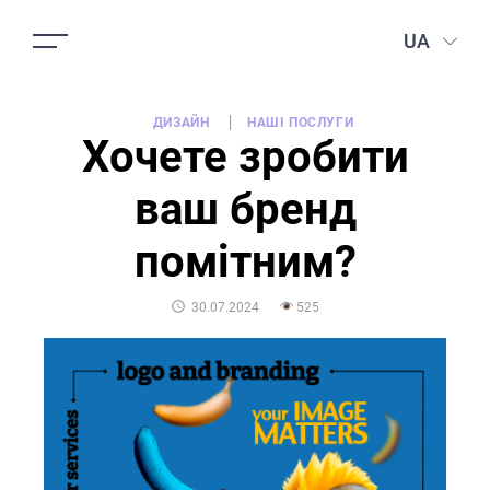
UA
ДИЗАЙН
НАШІ ПОСЛУГИ
Хочете зробити
ваш бренд
помітним?
POSTED
30.07.2024
525
ON