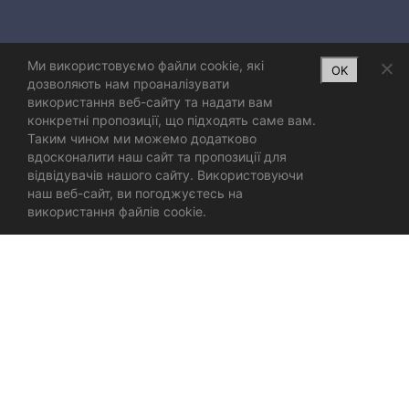
Ми використовуємо файли cookie, які
OK
дозволяють нам проаналізувати
використання веб-сайту та надати вам
конкретні пропозиції, що підходять саме вам.
Таким чином ми можемо додатково
вдосконалити наш сайт та пропозиції для
відвідувачів нашого сайту. Використовуючи
наш веб-сайт, ви погоджуєтесь на
використання файлів cookie.