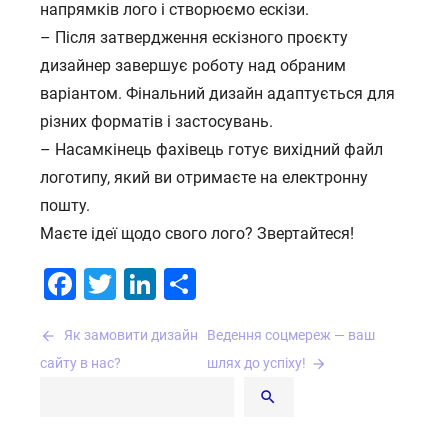
напрямків лого і створюємо ескізи.
– Після затвердження ескізного проєкту
дизайнер завершує роботу над обраним
варіантом. Фінальний дизайн адаптується для
різних форматів і застосувань.
– Насамкінець фахівець готує вихідний файл
логотипу, який ви отримаєте на електронну
пошту.
Маєте ідеї щодо свого лого? Звертайтеся!
Facebook
Twitter
LinkedIn
Поділитися
Навігація
Як замовити дизайн
Ведення соцмереж — ваш
записів
сайту в нас?
шлях до успіху!