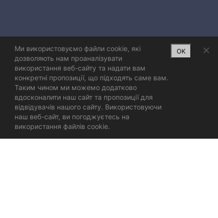
Ми використовуємо файли cookie, які
OK
дозволяють нам проаналізувати
використання веб-сайту та надати вам
конкретні пропозиції, що підходять саме вам.
Таким чином ми можемо додатково
вдосконалити наш сайт та пропозиції для
відвідувачів нашого сайту. Використовуючи
наш веб-сайт, ви погоджуєтесь на
використання файлів cookie.