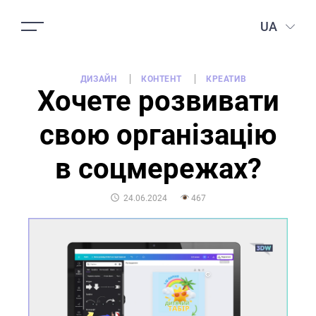
UA
ДИЗАЙН
КОНТЕНТ
КРЕАТИВ
Хочете розвивати
свою організацію
в соцмережах?
POSTED
24.06.2024
467
ON