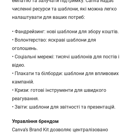
емпатію та залучати підтримку. Canva надає
численні ресурси та шаблони, які можна легко
налаштувати для ваших потреб:
•
Фандрейзинг: нові шаблони для збору коштів.
•
Волонтерство: яскраві шаблони для
оголошень.
•
Соціальні мережі: тисячі шаблонів для постів і
відео.
•
Плакати та білборди: шаблони для впливових
кампаній.
•
Кризи: готові інструменти для швидкого
реагування.
•
Звіти: шаблони для звітності та презентацій.
Управління брендом
Canva’s Brand Kit дозволяє централізовано