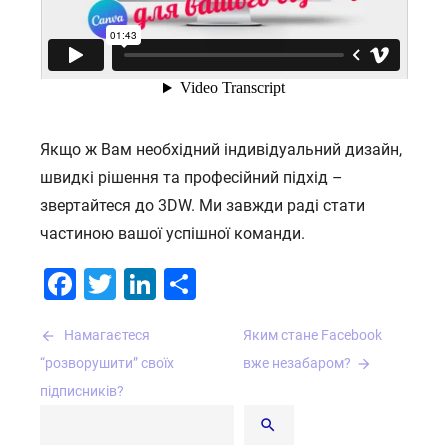
Якщо ж Вам необхідний індивідуальний дизайн,
швидкі рішення та професійний підхід –
звертайтеся до 3DW. Ми завжди раді стати
частиною вашої успішної команди.
Facebook
Twitter
LinkedIn
Поділитися
Навігація
Намагаєтеся
Яким стане Facebook
записів
“розворушити” своїх
вже незабаром?
підписників?