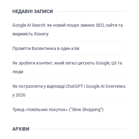
НЕДАВНІ ЗАПИСИ
Google AI Search: як новий пошук змінює SEO, сайти та
видимість бізнесу
Промпти Валентинка в один клік
ГОЛОВНА
Як зробити контент, який легко цитують Google, ШІ та
люди
ПРО НАС
ПОСЛУГИ
Як потрапляти у відповіді ChatGPT і Google AI Overviews
ПОРТФОЛІО
у 2026
БРИФИ
Тренд «повільних покупок» (“Slow Shopping”)
КАР’ЄРА
БЛОГ
АРХІВИ