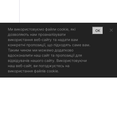
Ми використовуємо файли cookie, які
OK
дозволяють нам проаналізувати
використання веб-сайту та надати вам
конкретні пропозиції, що підходять саме вам.
Таким чином ми можемо додатково
вдосконалити наш сайт та пропозиції для
відвідувачів нашого сайту. Використовуючи
наш веб-сайт, ви погоджуєтесь на
використання файлів cookie.