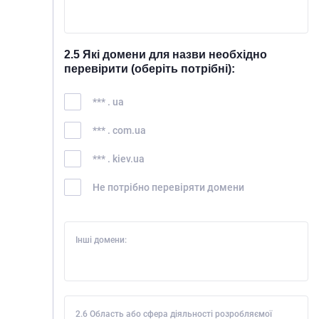
2.5 Які домени для назви необхідно
перевірити (оберіть потрібні):
*** . ua
*** . com.ua
*** . kiev.ua
Не потрібно перевіряти домени
Інші домени:
2.6 Область або сфера діяльності розробляємої