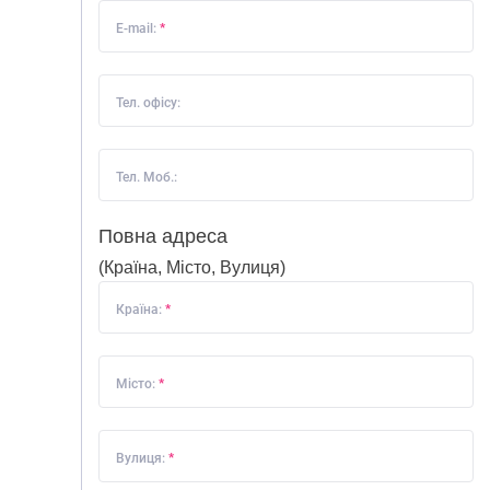
E-mail:
*
Тел. офісу:
Тел. Моб.:
ГОЛОВНА
Повна адреса
ПРО НАС
(Країна, Місто, Вулиця)
ПОСЛУГИ
Країна:
*
ПОРТФОЛІО
БРИФИ
Місто:
*
КАР’ЄРА
БЛОГ
Вулиця:
*