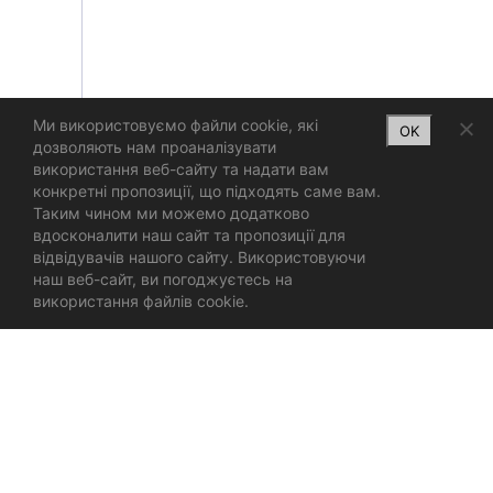
Ми використовуємо файли cookie, які
OK
дозволяють нам проаналізувати
використання веб-сайту та надати вам
конкретні пропозиції, що підходять саме вам.
Таким чином ми можемо додатково
вдосконалити наш сайт та пропозиції для
відвідувачів нашого сайту. Використовуючи
наш веб-сайт, ви погоджуєтесь на
використання файлів cookie.