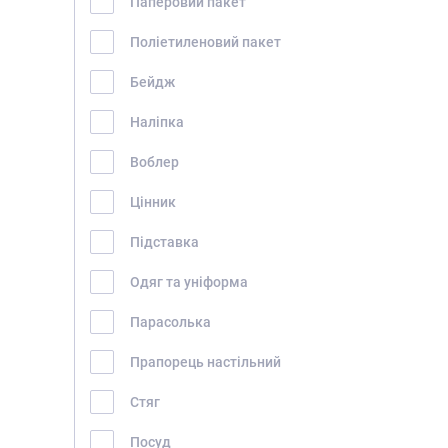
Паперовий пакет
Поліетиленовий пакет
Бейдж
Наліпка
Воблер
Цінник
Підставка
Одяг та уніформа
Парасолька
Прапорець настільний
Стяг
Посуд