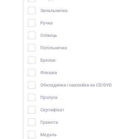
Запальничка
Ручка
Олівець
Попільничка
Брелок
ГОЛОВНА
Флешка
ПРО НАС
Обкладинка і наклейка на CD/DVD
ПОСЛУГИ
ПОРТФОЛІО
Пропуск
БРИФИ
Сертифікат
КАР’ЄРА
Грамота
БЛОГ
Медаль