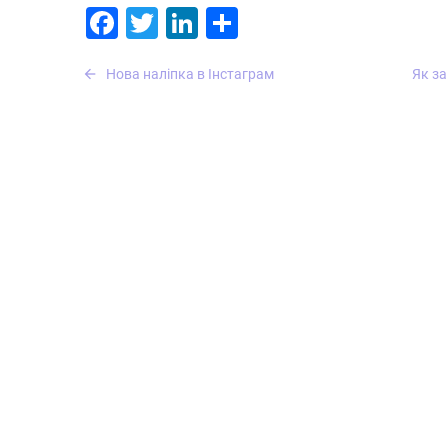
Facebook
Twitter
LinkedIn
Поділитися
Навігація
Нова наліпка в Інстаграм
Як за
записів