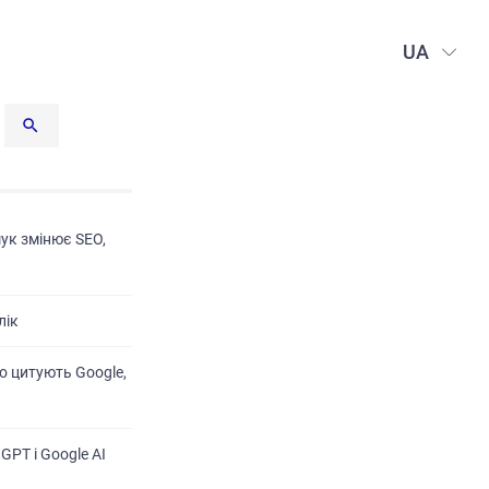
UA
шук змінює SEO,
лік
о цитують Google,
GPT і Google AI