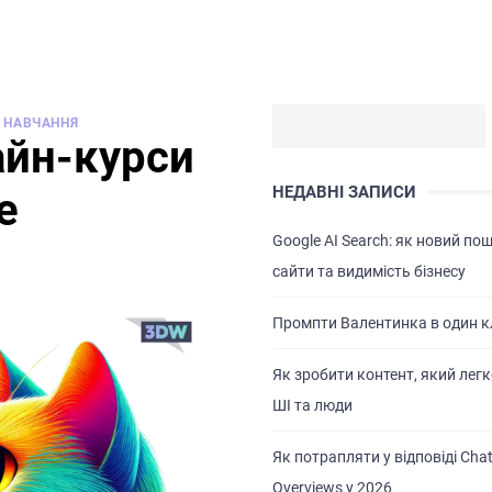
НАВЧАННЯ
айн-курси
НЕДАВНІ ЗАПИСИ
e
Google AI Search: як новий по
сайти та видимість бізнесу
Промпти Валентинка в один к
Як зробити контент, який легк
ШІ та люди
Як потрапляти у відповіді Chat
Overviews у 2026