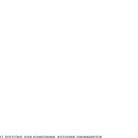
т логотип для компании, котoрая занимается