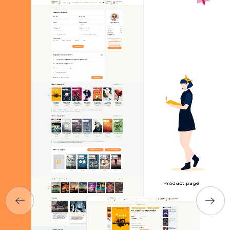
ГЛАВНАЯ
О НАС
УСЛУГИ
ПОРТФОЛИО
БРИФЫ
КАРЬЕРА
БЛОГ