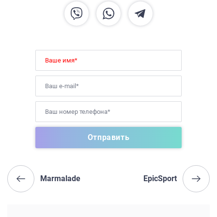
Marmalade
EpicSport