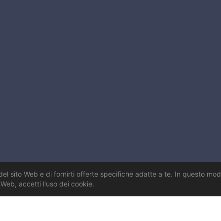
del sito Web e di fornirti offerte specifiche adatte a te. In questo mod
to Web, accetti l'uso dei cookie.