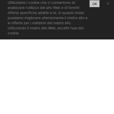
Utilizziamo i cookie che ci consentono di
OK
analizzare l'utilizzo del sito Web e di fornirti
offerte specifiche adatte a te. In questo modo
possiamo migliorare ulteriormente il nostro sito e
le offerte per i visitatori del nostro sito.
Utilizzando il nostro sito Web, accetti l'uso dei
cookie.