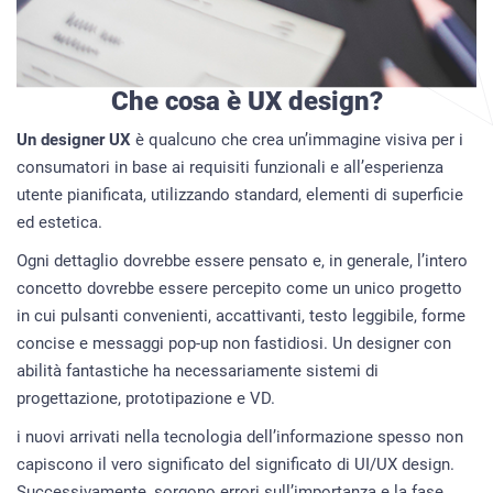
RIGUARDO A NOI
PORTFOLIO
BRIEFS
Che cosa è UX design?
BLOG
Un designer UX
è qualcuno che crea un’immagine visiva per i
CONTATTI
consumatori in base ai requisiti funzionali e all’esperienza
utente pianificata, utilizzando standard, elementi di superficie
ed estetica.
Ogni dettaglio dovrebbe essere pensato e, in generale, l’intero
concetto dovrebbe essere percepito come un unico progetto
in cui pulsanti convenienti, accattivanti, testo leggibile, forme
concise e messaggi pop-up non fastidiosi. Un designer con
abilità fantastiche ha necessariamente sistemi di
progettazione, prototipazione e VD.
i nuovi arrivati nella tecnologia dell’informazione spesso non
capiscono il vero significato del significato di UI/UX design.
Successivamente, sorgono errori sull’importanza e la fase