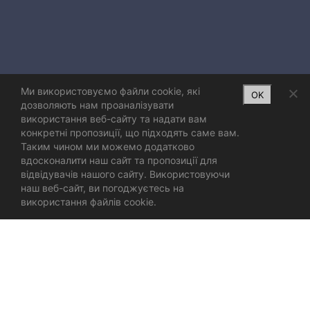
Ми використовуємо файли cookie, які
OK
дозволяють нам проаналізувати
використання веб-сайту та надати вам
конкретні пропозиції, що підходять саме вам.
Таким чином ми можемо додатково
вдосконалити наш сайт та пропозиції для
відвідувачів нашого сайту. Використовуючи
наш веб-сайт, ви погоджуєтесь на
використання файлів cookie.