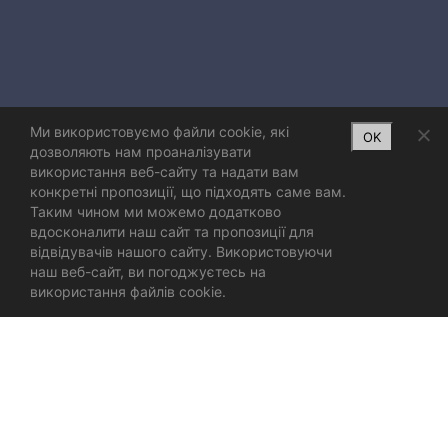
Ми використовуємо файли cookie, які
OK
дозволяють нам проаналізувати
використання веб-сайту та надати вам
конкретні пропозиції, що підходять саме вам.
Таким чином ми можемо додатково
вдосконалити наш сайт та пропозиції для
відвідувачів нашого сайту. Використовуючи
наш веб-сайт, ви погоджуєтесь на
використання файлів cookie.