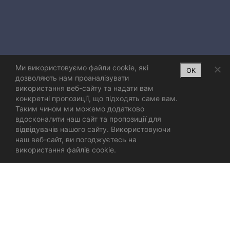
Ми використовуємо файли cookie, які
OK
дозволяють нам проаналізувати
використання веб-сайту та надати вам
конкретні пропозиції, що підходять саме вам.
Таким чином ми можемо додатково
вдосконалити наш сайт та пропозиції для
відвідувачів нашого сайту. Використовуючи
наш веб-сайт, ви погоджуєтесь на
використання файлів cookie.