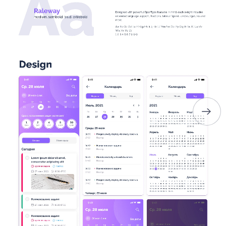
ГОЛОВНА
ПРО НАС
ПОСЛУГИ
ПОРТФОЛІО
БРИФИ
КАР’ЄРА
БЛОГ
КОНТАКТИ