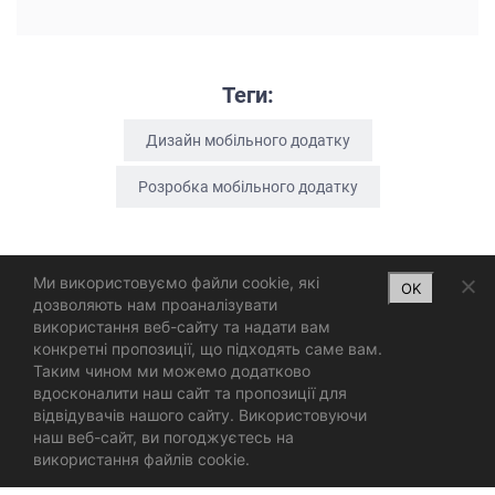
Теги:
Дизайн мобільного додатку
Розробка мобільного додатку
Ми використовуємо файли cookie, які
OK
дозволяють нам проаналізувати
використання веб-сайту та надати вам
конкретні пропозиції, що підходять саме вам.
Таким чином ми можемо додатково
вдосконалити наш сайт та пропозиції для
відвідувачів нашого сайту. Використовуючи
наш веб-сайт, ви погоджуєтесь на
використання файлів cookie.