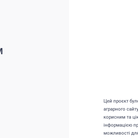
М
Цей проєкт бул
аграрного сайт
корисним та ці
інформацією пр
можливості для 