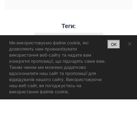
Теги:
Дизайн мобільного додатку
Ми використовуємо файли cookie, які
OK
дозволяють нам проаналізувати
використання веб-сайту та надати вам
конкретні пропозиції, що підходять саме вам.
Таким чином ми можемо додатково
вдосконалити наш сайт та пропозиції для
відвідувачів нашого сайту. Використовуючи
наш веб-сайт, ви погоджуєтесь на
використання файлів cookie.