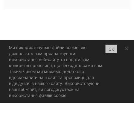
Ми використовуємо файли cookie, які
OK
дозволяють нам проаналізувати
використання веб-сайту та надати вам
конкретні пропозиції, що підходять саме вам.
Таким чином ми можемо додатково
вдосконалити наш сайт та пропозиції для
відвідувачів нашого сайту. Використовуючи
наш веб-сайт, ви погоджуєтесь на
використання файлів cookie.